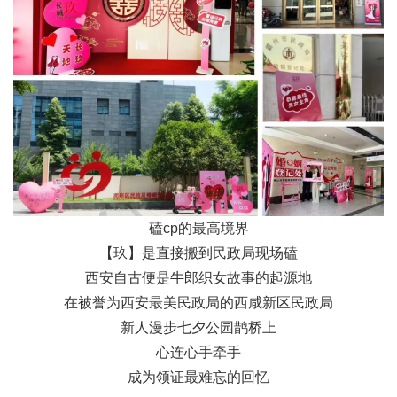
磕cp的最高境界
【玖】是直接搬到民政局现场磕
西安自古便是牛郎织女故事的起源地
在被誉为西安最美民政局的西咸新区民政局
新人漫步七夕公园鹊桥上
心连心手牵手
成为领证最难忘的回忆