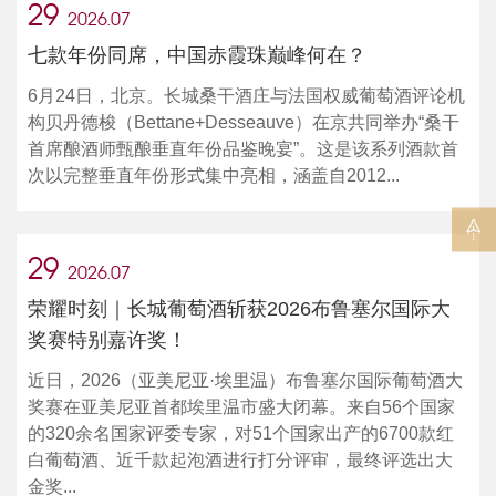
29
2026.07
七款年份同席，中国赤霞珠巅峰何在？
6月24日，北京。长城桑干酒庄与法国权威葡萄酒评论机
构贝丹德梭（Bettane+Desseauve）在京共同举办“桑干
首席酿酒师甄酿垂直年份品鉴晚宴”。这是该系列酒款首
次以完整垂直年份形式集中亮相，涵盖自2012...
29
2026.07
荣耀时刻｜长城葡萄酒斩获2026布鲁塞尔国际大
奖赛特别嘉许奖！
近日，2026（亚美尼亚·埃里温）布鲁塞尔国际葡萄酒大
奖赛在亚美尼亚首都埃里温市盛大闭幕。来自56个国家
的320余名国家评委专家，对51个国家出产的6700款红
白葡萄酒、近千款起泡酒进行打分评审，最终评选出大
金奖...