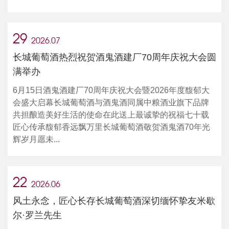
29
2026.07
长城葡萄酒热烈祝贺酒鬼酒建厂70周年庆祝大会圆
满举办
6月15日酒鬼酒建厂70周年庆祝大会暨2026年度馥郁大
会盛大启幕长城葡萄酒与酒鬼酒同属中粮酒业旗下品牌
共担酿造美好生活的使命在此送上最诚挚的祝福七十载
匠心传承馥郁香远飘万里长城葡萄酒敬贺酒鬼酒70年光
辉岁月愿未...
22
2026.06
风土永念，匠心长存长城葡萄酒深切缅怀挚友米歇
尔·罗兰先生