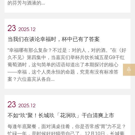
的芬芳与酒液的...
23
2025.12
当我们在谈论幸福时，杯中已有了答案
“幸福哪有那么复杂？不过是：对的人，对的酒。”在《好
久不见》第四集中，当嘉宾们举杯共饮长城五星G9干红
葡萄酒时，这句简单的话语却道出了本期探讨的核心
——幸福，这个人类永恒的命题，究竟有没有标准答
案？六位嘉宾从各自...
23
2025.12
不如“玖”聚！长城玖「花涧玖」干白清爽上市
每逢年底聚餐，面对满桌佳肴，你是否常感“胃”力不足？
忙碌一年，是时候好好犒劳自己了。12月10日，长城葡