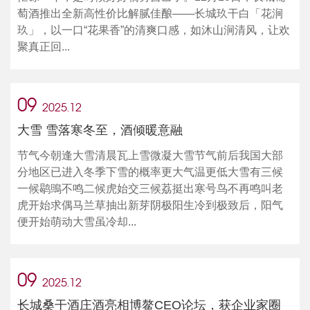
萄酒推出全新高性价比解腻佳酿——长城玖干白「花涧
玖」，以一口“花果香”的清爽口感，如沐山涧清风，让欢
聚真正回...
09
2025.12
大雪 雪落寒冬至，酒倾暖意融
节气今朝逢大雪清晨瓦上雪微凝大雪节气前后我国大部
分地区已进入冬季下雪的概率更大气温更低大雪有三候
一候鹖鴠不鸣二候虎始交三候荔挺出寒号鸟不再鸣叫老
虎开始求偶马兰草抽出新芽阴极阳生冷到极致后，阳气
便开始萌动大雪虽冷却...
09
2025.12
长城桑干酒庄酒亮相博鳌CEO论坛，获企业家圈