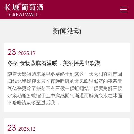
新闻活动
23
2025.12
冬至 食物蒸腾着温暖，美酒摇晃出欢聚
随着天黑得越来越早冬至终于到来这一天太阳直射南回
归线北半球迎来最长夜晚呼啸的北风吹过低沉的夜幕天
气似乎更冷了些冬至有三候一候蚯蚓结二候麋角解三候
水泉动蚯蚓蜷缩于土中麋感阴气渐退而解角泉水在冰面
下暗暗流动冬至过后我...
23
2025.12