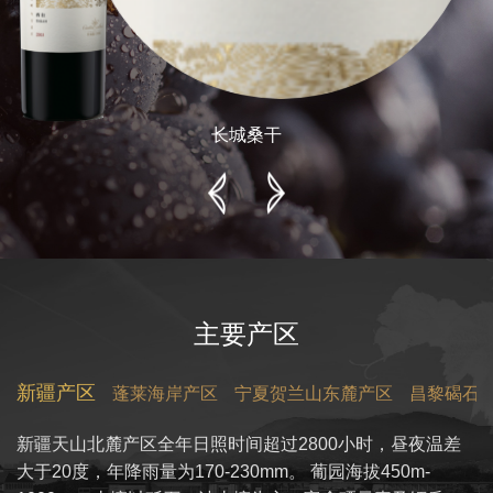
长城桑干
主要产区
新疆产区
蓬莱海岸产区
宁夏贺兰山东麓产区
昌黎碣石
新疆天山北麓产区全年日照时间超过2800小时，昼夜温差
大于20度，年降雨量为170-230mm。
葡园海拔450m-